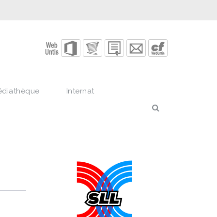
édiathèque
Internat