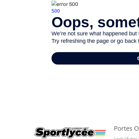
-
Portes O
lundi 18 mai