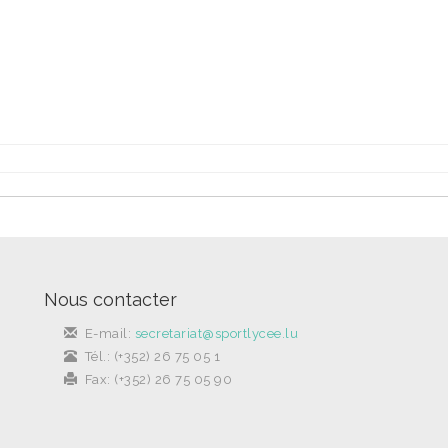
Nous contacter
E-mail:
secretariat@sportlycee.lu
Tél.: (+352) 26 75 05 1
Fax: (+352) 26 75 05 90