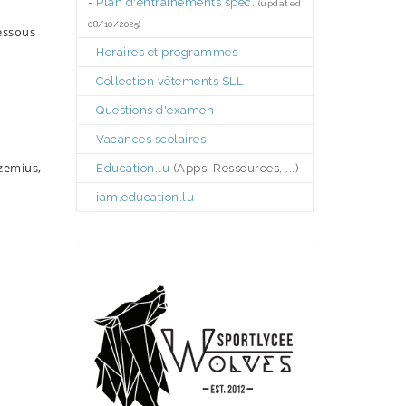
-
Plan d'entraînements spéc.
(updated
08/10/2025)
essous
-
Horaires et programmes
-
Collection vêtements SLL
-
Questions d'examen
-
Vacances scolaires
zemius,
-
Education.lu
(Apps, Ressources, ...)
-
iam.education.lu
.