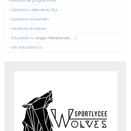
-
Horaires et programmes
-
Collection vêtements SLL
-
Questions d'examen
-
Vacances scolaires
-
Education.lu
(Apps, Ressources, ...)
-
iam.education.lu
.