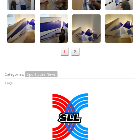
1
2
Catégories:
Sportlycée News
Tags: