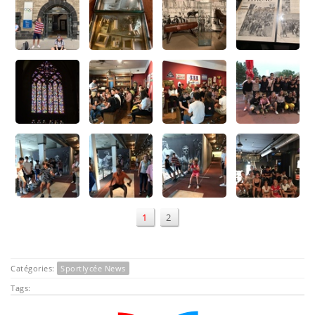
1
2
Catégories:
Sportlycée News
Tags: