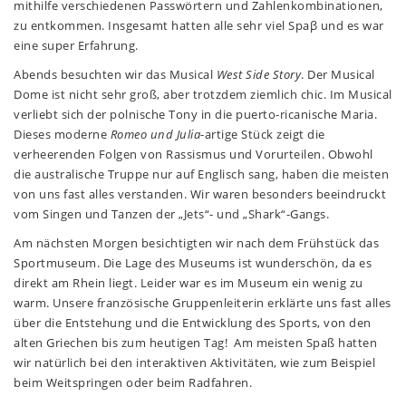
mithilfe verschiedenen Passwörtern und Zahlenkombinationen,
zu entkommen. Insgesamt hatten alle sehr viel Spaβ und es war
eine super Erfahrung.
Abends besuchten wir das Musical
West Side Story
. Der Musical
Dome ist nicht sehr groß, aber trotzdem ziemlich chic. Im Musical
verliebt sich der polnische Tony in die puerto-ricanische Maria.
Dieses moderne
Romeo und Julia
-artige Stück zeigt die
verheerenden Folgen von Rassismus und Vorurteilen. Obwohl
die australische Truppe nur auf Englisch sang, haben die meisten
von uns fast alles verstanden. Wir waren besonders beeindruckt
vom Singen und Tanzen der „Jets“- und „Shark“-Gangs.
Am nächsten Morgen besichtigten wir nach dem Frühstück das
Sportmuseum. Die Lage des Museums ist wunderschön, da es
direkt am Rhein liegt. Leider war es im Museum ein wenig zu
warm. Unsere französische Gruppenleiterin erklärte uns fast alles
über die Entstehung und die Entwicklung des Sports, von den
alten Griechen bis zum heutigen Tag! Am meisten Spaß hatten
wir natürlich bei den interaktiven Aktivitäten, wie zum Beispiel
beim Weitspringen oder beim Radfahren.