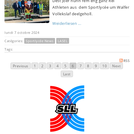
Dëst Joer hunn rëm eng ganz Rei
Athleten aus dem Sportlycée um Walfer
Vollekslaf deelgeholl.
Weiderliesen ...
lundi 7 octobre 2024
Catégories:
Sportlycée News
LASEL
Tags:
RSS
Previous
1
2
3
4
5
6
7
8
9
10
Next
Last