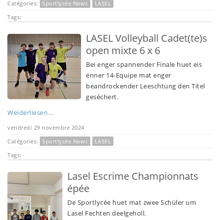
Catégories:
Sportlycée News
LASEL
Tags:
LASEL Volleyball Cadet(te)s
open mixte 6 x 6
Bei enger spannender Finale huet eis
ënner 14-Equipe mat enger
beandrockender Leeschtung den Titel
geséchert.
Weiderliesen...
vendredi 29 novembre 2024
Catégories:
Sportlycée News
LASEL
Tags:
Lasel Escrime Championnats
épée
De Sportlycée huet mat zwee Schüler um
Lasel Fechten deelgeholl.