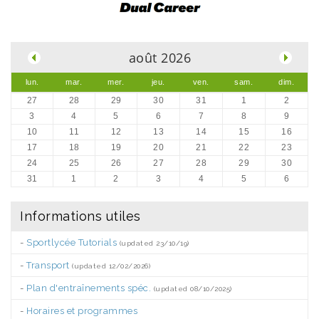
.
août 2026
lun.
mar.
mer.
jeu.
ven.
sam.
dim.
27
28
29
30
31
1
2
3
4
5
6
7
8
9
10
11
12
13
14
15
16
17
18
19
20
21
22
23
24
25
26
27
28
29
30
31
1
2
3
4
5
6
Informations utiles
-
Sportlycée Tutorials
(updated 23/10/19)
-
Transport
(updated 12/02/2026)
-
Plan d'entraînements spéc.
(updated 08/10/2025)
-
Horaires et programmes