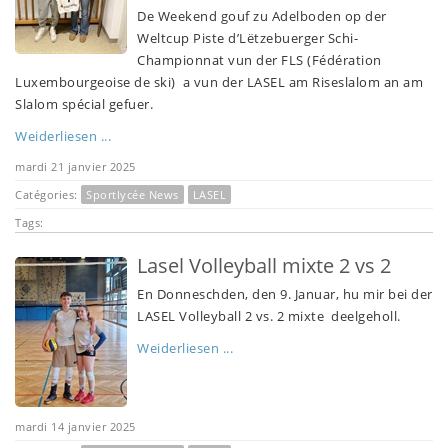
De Weekend gouf zu Adelboden op der
Weltcup Piste d’Lëtzebuerger Schi-
Championnat vun der FLS (Fédération
Luxembourgeoise de ski) a vun der LASEL am Riseslalom an am
Slalom spécial gefuer.
Weiderliesen ...
mardi 21 janvier 2025
Catégories:
Sportlycée News
LASEL
Tags:
Lasel Volleyball mixte 2 vs 2
En Donneschden, den 9. Januar, hu mir bei der
LASEL Volleyball 2 vs. 2 mixte deelgeholl.
Weiderliesen ...
mardi 14 janvier 2025