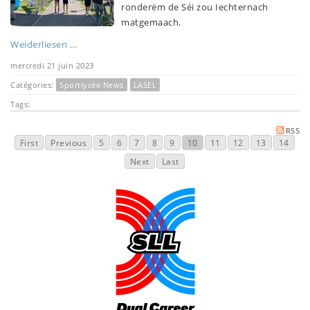
ronderëm de Séi zou Iechternach
matgemaach.
Weiderliesen ...
mercredi 21 juin 2023
Catégories:
Sportlycée News
LASEL
Tags:
RSS
First
Previous
5
6
7
8
9
10
11
12
13
14
Next
Last