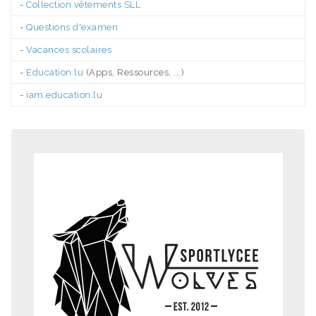
-
Collection vêtements SLL
-
Questions d'examen
-
Vacances scolaires
-
Education.lu
(Apps, Ressources, ...)
-
iam.education.lu
.