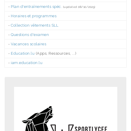
-
Plan d'entraînements spéc.
(updated 08/10/2025)
-
Horaires et programmes
-
Collection vêtements SLL
-
Questions d'examen
-
Vacances scolaires
-
Education.lu
(Apps, Ressources, ...)
-
iam.education.lu
.