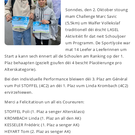
Sonndes, den 2. Oktober stoung
mam Challenge Marc Savic
(5,5km) um Walfer Vollekslaf
traditionell déi éischt LASEL
Aktivitéit fir dat neit Schouljoer
um Programm. De Sportlycée war
mat 14 Leefer a Leeferinnen um
Start a kann sech ënnert all de Schoulen am Ranking op der 1.
Plaz behaapten (gezielt goufen déi 4 bescht Placéierunge pro
Alterskategorie).
Bei den individuelle Performance bleiwen déi 3. Plaz am Général
vum Pol STOFFEL (4C2) an déi 1. Plaz vum Linda Krombach (4C2)
ervirzehiewen.
Merci a Felicitatioun un all eis Coureuren:
STOFFEL Poli (1. Plaz a senger Altersklass)
KROMBACH Linda (1. Plaz an all den AK)
KESSELER Frédéric (1. Plaz a senger AK)
HEYART Tom (2. Plaz as senger AK)