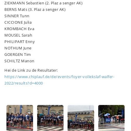
ZIEKMANN Sebastien (2. Plaz a senger AK)
BERNS Mats (3. Plaz a senger AK)
SINNER Tunn
CICCIONE Julia
KROMBACH Eva
MOUSEL Sarah
PHILIPART Enny
NOTHUM June
GOERGEN Tim
SCHILTZ Manon
Hei de Link zu de Resultater:
https://www.chiplauf.de/de/events/foyer-vollekslaf-walfer-
2022/results?d=4000