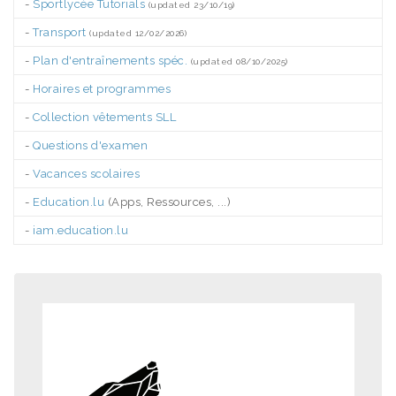
-
Sportlycée Tutorials
(updated 23/10/19)
-
Transport
(updated 12/02/2026)
-
Plan d'entraînements spéc.
(updated 08/10/2025)
-
Horaires et programmes
-
Collection vêtements SLL
-
Questions d'examen
-
Vacances scolaires
-
Education.lu
(Apps, Ressources, ...)
-
iam.education.lu
.