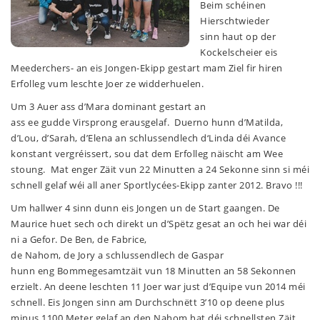
Beim schéinen
Hierschtwieder
sinn haut op der
Kockelscheier eis
Meederchers- an eis Jongen-Ekipp gestart mam Ziel fir hiren
Erfolleg vum leschte Joer ze widderhuelen.
Um 3 Auer ass d’Mara dominant gestart an
ass ee gudde Virsprong erausgelaf. Duerno hunn d’Matilda,
d’Lou, d’Sarah, d’Elena an schlussendlech d‘Linda déi Avance
konstant vergréissert, sou dat dem Erfolleg näischt am Wee
stoung. Mat enger Zäit vun 22 Minutten a 24 Sekonne sinn si méi
schnell gelaf wéi all aner Sportlycées-Ekipp zanter 2012. Bravo !!!
Um hallwer 4 sinn dunn eis Jongen un de Start gaangen. De
Maurice huet sech och direkt un d’Spëtz gesat an och hei war déi
ni a Gefor. De Ben, de Fabrice,
de Nahom, de Jory a schlussendlech de Gaspar
hunn eng Bommegesamtzäit vun 18 Minutten an 58 Sekonnen
erzielt. An deene leschten 11 Joer war just d’Equipe vun 2014 méi
schnell. Eis Jongen sinn am Durchschnëtt 3’10 op deene plus
minus 1100 Meter gelaf an den Nahom hat déi schnellsten Zäit.