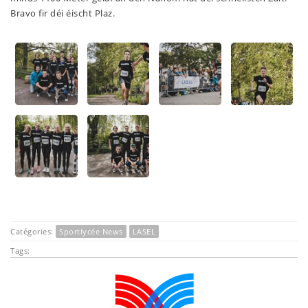
Bravo fir déi éischt Plaz.
Catégories:
Sportlycée News
LASEL
Tags: