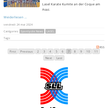
Lasel Karate Kumite an der Coque am
Asaz.
Weiderliesen ...
vendredi 24 mai 2024
Catégories:
Sportlycée News
LASEL
Tags:
RSS
First
Previous
2
3
4
5
6
7
8
9
10
11
Next
Last