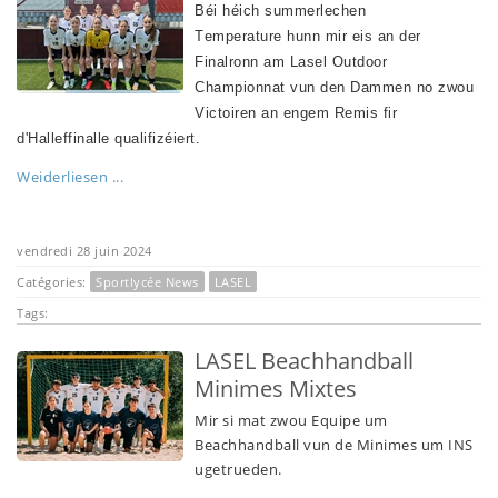
Béi héich summerlechen
Temperature
hunn mir eis an der
Finalronn am Lasel Outdoor
Championnat vun den Dammen no zwou
Victoiren an engem Remis fir
d'Halleffinalle qualifizéiert.
Weiderliesen ...
vendredi 28 juin 2024
Catégories:
Sportlycée News
LASEL
Tags:
LASEL Beachhandball
Minimes Mixtes
Mir si mat zwou Equipe um
Beachhandball vun de Minimes um INS
ugetrueden.