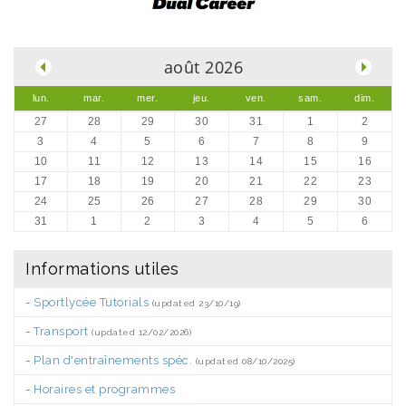
.
août 2026
lun.
mar.
mer.
jeu.
ven.
sam.
dim.
27
28
29
30
31
1
2
3
4
5
6
7
8
9
10
11
12
13
14
15
16
17
18
19
20
21
22
23
24
25
26
27
28
29
30
31
1
2
3
4
5
6
Informations utiles
-
Sportlycée Tutorials
(updated 23/10/19)
-
Transport
(updated 12/02/2026)
-
Plan d'entraînements spéc.
(updated 08/10/2025)
-
Horaires et programmes