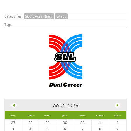
Catégories:
Sportlycée News
LASEL
Tags:
.
août 2026
lun.
mar.
mer.
jeu.
ven.
sam.
dim.
27
28
29
30
31
1
2
3
4
5
6
7
8
9