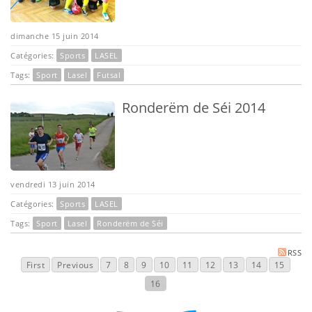
dimanche 15 juin 2014
Catégories:
Sports
LASEL
Tags:
Sport
Lasel
Futsal
Ronderëm de Séi 2014
vendredi 13 juin 2014
Catégories:
Sports
LASEL
Tags:
Sport
Lasel
Ronderëm de Séi
RSS
First
Previous
7
8
9
10
11
12
13
14
15
16