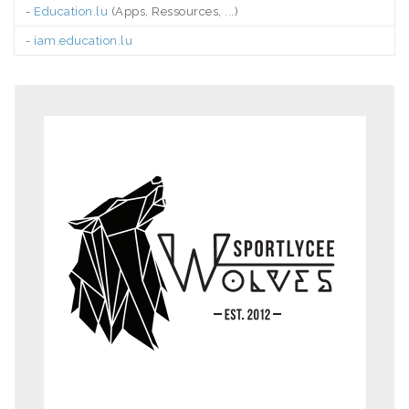
-
Education.lu
(Apps, Ressources, ...)
-
iam.education.lu
.