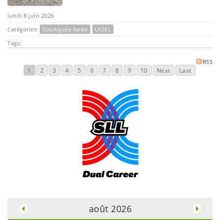
lundi 8 juin 2026
Catégories:
Sportlycée News
LASEL
Tags:
RSS
1
2
3
4
5
6
7
8
9
10
Next
Last
.
août 2026