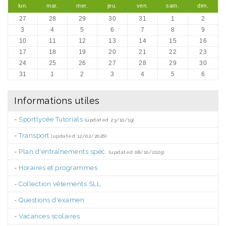
lun.
mar.
mer.
jeu.
ven.
sam.
dim.
27
28
29
30
31
1
2
3
4
5
6
7
8
9
10
11
12
13
14
15
16
17
18
19
20
21
22
23
24
25
26
27
28
29
30
31
1
2
3
4
5
6
Informations utiles
-
Sportlycée Tutorials
(updated 23/10/19)
-
Transport
(updated 12/02/2026)
-
Plan d'entraînements spéc.
(updated 08/10/2025)
-
Horaires et programmes
-
Collection vêtements SLL
-
Questions d'examen
-
Vacances scolaires