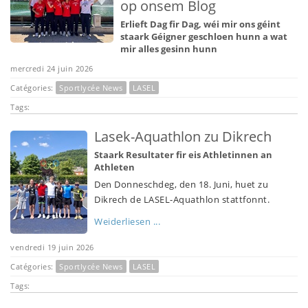
op onsem Blog
Erlieft Dag fir Dag, wéi mir ons géint
staark Géigner geschloen hunn a wat
mir alles gesinn hunn
mercredi 24 juin 2026
Catégories:
Sportlycée News
LASEL
Tags:
Lasek-Aquathlon zu Dikrech
Staark Resultater fir eis Athletinnen an
Athleten
Den Donneschdeg, den 18. Juni, huet zu
Dikrech de LASEL-Aquathlon stattfonnt.
Weiderliesen ...
vendredi 19 juin 2026
Catégories:
Sportlycée News
LASEL
Tags: