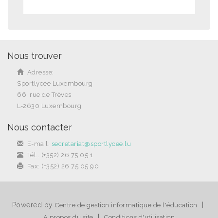
Nous trouver
Adresse:
Sportlycée Luxembourg
66, rue de Trèves
L-2630 Luxembourg
Nous contacter
E-mail:
secretariat@sportlycee.lu
Tél.: (+352) 26 75 05 1
Fax: (+352) 26 75 05 90
Powered by
|
Centre de gestion informatique de l'éducation
|
A propos du site
Conditions d'utilisation