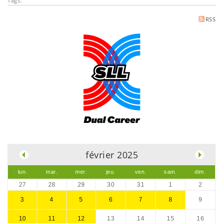
Tags:
RSS
.
février 2025
lun.
mar.
mer.
jeu.
ven.
sam.
dim.
27
28
29
30
31
1
2
3
4
5
6
7
8
9
10
11
12
13
14
15
16