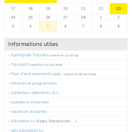
17
18
19
20
21
22
23
24
25
26
27
28
1
2
3
4
5
6
7
8
9
Informations utiles
-
Sportlycée Tutorials
(updated 23/10/19)
-
Transport
(updated 12/02/2026)
-
Plan d'entraînements spéc.
(updated 08/10/2025)
-
Horaires et programmes
-
Collection vêtements SLL
-
Questions d'examen
-
Vacances scolaires
-
Education.lu
(Apps, Ressources, ...)
-
iam.education.lu