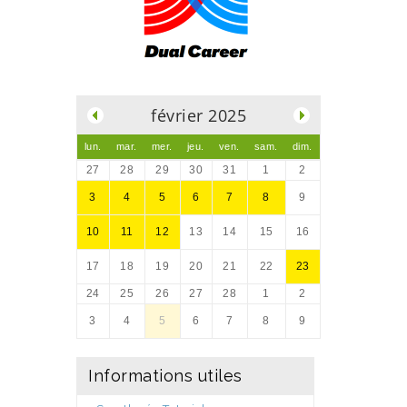
.
février 2025
lun.
mar.
mer.
jeu.
ven.
sam.
dim.
27
28
29
30
31
1
2
3
4
5
6
7
8
9
10
11
12
13
14
15
16
17
18
19
20
21
22
23
24
25
26
27
28
1
2
3
4
5
6
7
8
9
Informations utiles