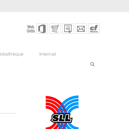
édiathèque
Internat