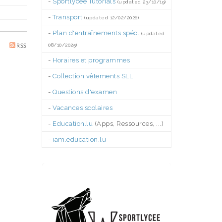
-
Sportlycée Tutorials
(updated 23/10/19)
-
Transport
(updated 12/02/2026)
-
Plan d'entraînements spéc.
(updated
RSS
08/10/2025)
-
Horaires et programmes
-
Collection vêtements SLL
-
Questions d'examen
-
Vacances scolaires
-
Education.lu
(Apps, Ressources, ...)
-
iam.education.lu
.