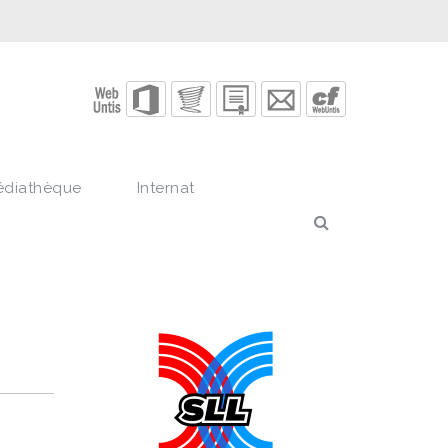
édiathèque
Internat