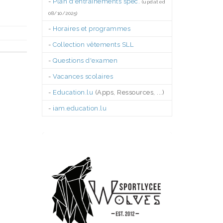
-
Plan d'entraînements spéc.
(updated
08/10/2025)
-
Horaires et programmes
-
Collection vêtements SLL
-
Questions d'examen
-
Vacances scolaires
-
Education.lu
(Apps, Ressources, ...)
-
iam.education.lu
.