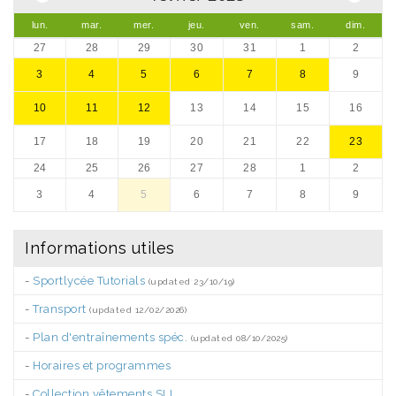
lun.
mar.
mer.
jeu.
ven.
sam.
dim.
27
28
29
30
31
1
2
3
4
5
6
7
8
9
10
11
12
13
14
15
16
17
18
19
20
21
22
23
24
25
26
27
28
1
2
3
4
5
6
7
8
9
Informations utiles
-
Sportlycée Tutorials
(updated 23/10/19)
-
Transport
(updated 12/02/2026)
-
Plan d'entraînements spéc.
(updated 08/10/2025)
-
Horaires et programmes
-
Collection vêtements SLL