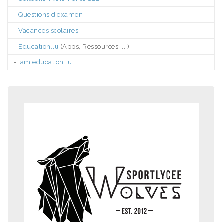
-
Questions d'examen
-
Vacances scolaires
-
Education.lu
(Apps, Ressources, ...)
-
iam.education.lu
.