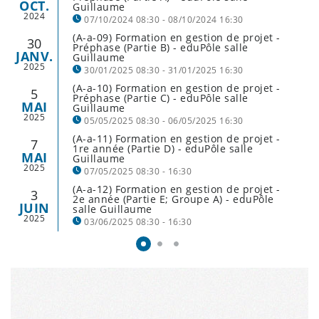
OCT.
Guillaume
2024
07/10/2024 08:30 - 08/10/2024 16:30
(A-a-09) Formation en gestion de projet -
30
établissements concernés : ALR, LGL, LML, LRSL
Préphase (Partie B) - eduPôle salle
JANV.
Guillaume
et NOSL
2025
30/01/2025 08:30 - 31/01/2025 16:30
(A-a-10) Formation en gestion de projet -
5
établissements concernés : ALR, LGL, LML, LRSL
Préphase (Partie C) - eduPôle salle
MAI
Guillaume
et NOSL
2025
05/05/2025 08:30 - 06/05/2025 16:30
(A-a-11) Formation en gestion de projet -
7
établissements concernés : ALR, LGL, LML, LRSL
1re année (Partie D) - eduPôle salle
MAI
Guillaume
et NOSL
2025
07/05/2025 08:30 - 16:30
(A-a-12) Formation en gestion de projet -
3
établissements concernés: EIGT, EIMAB, LTPES,
2e année (Partie E; Groupe A) - eduPôle
JUIN
salle Guillaume
MLG
2025
03/06/2025 08:30 - 16:30
établissements concernés: EIMLB, LCD, LGK,
LMRL et LTA