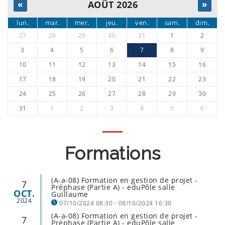
«
AOÛT 2026
»
lun.
mar.
mer.
jeu.
ven.
sam.
dim.
27
28
29
30
31
1
2
3
4
5
6
7
8
9
10
11
12
13
14
15
16
17
18
19
20
21
22
23
24
25
26
27
28
29
30
31
1
2
3
4
5
6
Formations
(A-a-08) Formation en gestion de projet -
7
Préphase (Partie A) - eduPôle salle
OCT.
Guillaume
2024
07/10/2024 08:30 - 08/10/2024 16:30
(A-a-08) Formation en gestion de projet -
7
Préphase (Partie A) - eduPôle salle