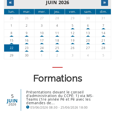
«
JUIN 2026
»
lun.
mar.
mer.
jeu.
ven.
sam.
dim.
25
26
27
28
29
30
31
1
2
3
4
5
6
7
8
9
10
11
12
13
14
15
16
17
18
19
20
21
22
23
24
25
26
27
28
29
30
1
2
3
4
5
Formations
Présentations devant le conseil
5
d'administration du CCPÉ: 1) via MS-
Teams (1re année Pé et Pé avec les
JUIN
demandes de...
2026
05/06/2026 08:30 - 25/06/2026 18:00