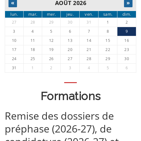
«
AOÛT 2026
»
lun.
mar.
mer.
jeu.
ven.
sam.
dim.
27
28
29
30
31
1
2
3
4
5
6
7
8
9
10
11
12
13
14
15
16
17
18
19
20
21
22
23
24
25
26
27
28
29
30
31
1
2
3
4
5
6
Formations
Remise des dossiers de
préphase (2026-27), de