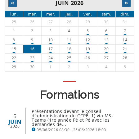
«
JUIN 2026
»
lun.
mar.
mer.
jeu.
ven.
sam.
dim.
25
26
27
28
29
30
31
1
2
3
4
5
6
7
8
9
10
11
12
13
14
15
16
17
18
19
20
21
22
23
24
25
26
27
28
29
30
1
2
3
4
5
Formations
Présentations devant le conseil
5
d'administration du CCPÉ: 1) via MS-
Teams (1re année Pé et Pé avec les
JUIN
demandes de...
2026
05/06/2026 08:30 - 25/06/2026 18:00