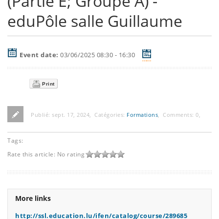
(Partie E; Groupe A) -
eduPôle salle Guillaume
Event date:
03/06/2025 08:30 - 16:30
Print
Publié:
sept. 17, 2024
,
Catégories:
Formations
,
Comments:
0
,
Tags:
Rate this article:
No rating
More links
http://ssl.education.lu/ifen/catalog/course/289685