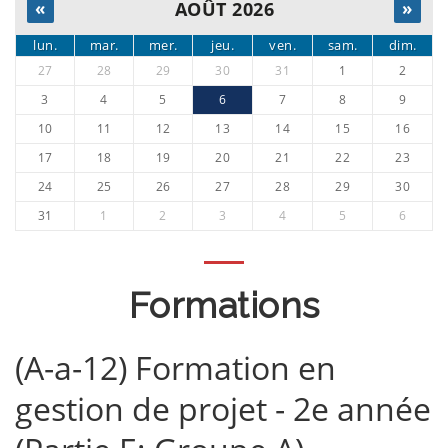
«
AOÛT 2026
»
lun.
mar.
mer.
jeu.
ven.
sam.
dim.
27
28
29
30
31
1
2
3
4
5
6
7
8
9
10
11
12
13
14
15
16
17
18
19
20
21
22
23
24
25
26
27
28
29
30
31
1
2
3
4
5
6
Formations
(A-a-12) Formation en
gestion de projet - 2e année