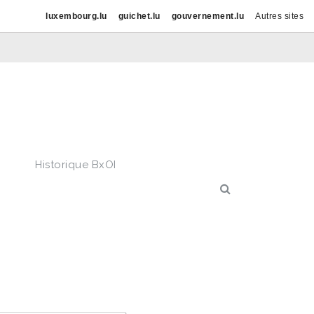
luxembourg.lu
guichet.lu
gouvernement.lu
Autres sites
Historique BxOI