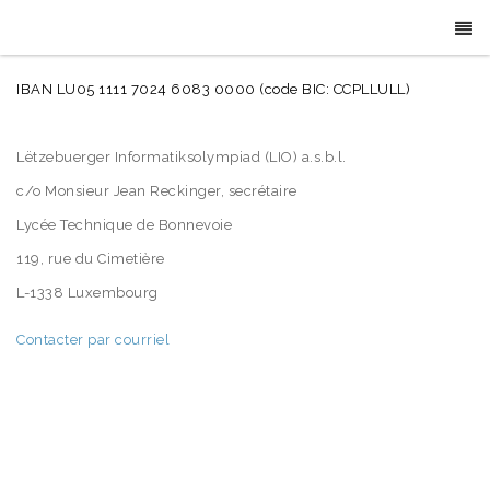
IBAN LU05 1111 7024 6083 0000 (code BIC: CCPLLULL)
Lëtzebuerger Informatiksolympiad (LIO) a.s.b.l.
c/o Monsieur Jean Reckinger, secrétaire
Lycée Technique de Bonnevoie
119, rue du Cimetière
L-1338 Luxembourg
Contacter par courriel