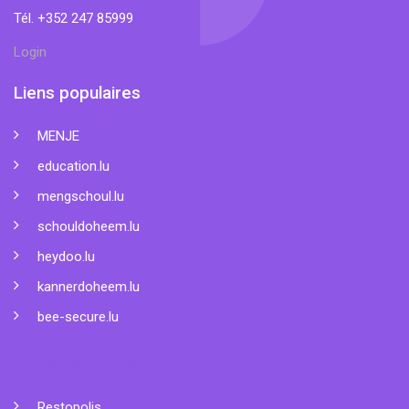
Tél. +352 247 85999
Login
Liens populaires
MENJE
education.lu
mengschoul.lu
schouldoheem.lu
heydoo.lu
kannerdoheem.lu
bee-secure.lu
Liens populaires
Restopolis