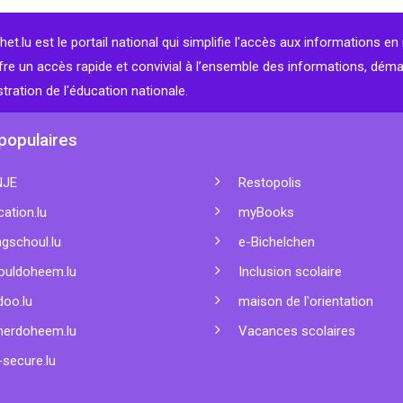
et.lu est le portail national qui simplifie l'accès aux informations en 
fre un accès rapide et convivial à l’ensemble des informations, dém
stration de l'éducation nationale.
populaires
Liens populaires
NJE
Restopolis
ation.lu
myBooks
gschoul.lu
e-Bichelchen
ouldoheem.lu
Inclusion scolaire
doo.lu
maison de l'orientation
nerdoheem.lu
Vacances scolaires
secure.lu