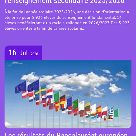
l'enseignement secondaire 2025/2026
À la fin de l'année scolaire 2025/2026, une décision d’orientation a
été prise pour 5 923 élèves de l’enseignement fondamental. 14
élèves bénéficieront d’un cycle 4 rallongé en 2026/2027. Des 5 923
élèves orientés à la fin de l’année scolaire...
16
Jul
2026
Les résultats du Baccalauréat européen