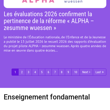
Les évaluations 2026 confirment la
pertinence de la réforme « ALPHA –
zesumme wuessen »
Le ministère de l’Éducation nationale, de l’Enfance et de la Jeunesse
a publié le 13 juillet 2026 le recueil 2026 des rapports d’évaluation
du projet pilote ALPHA – zesumme wuessen. Après quatre années de
mise en œuvre dans quatre écoles...
1
2
3
4
5
6
7
8
9
10
Next
Last
Enseignement fondamental