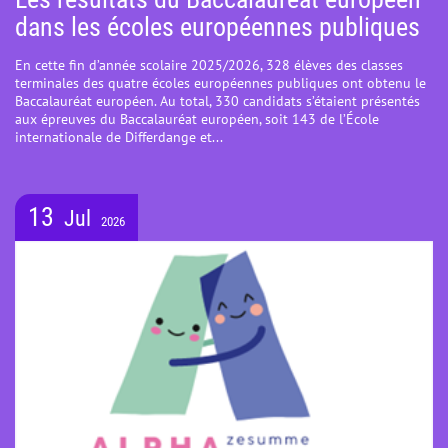
dans les écoles européennes publiques
En cette fin d’année scolaire 2025/2026, 328 élèves des classes
terminales des quatre écoles européennes publiques ont obtenu le
Baccalauréat européen. Au total, 330 candidats s’étaient présentés
aux épreuves du Baccalauréat européen, soit 143 de l’École
internationale de Differdange et...
13
Jul
2026