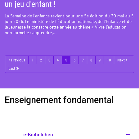
un jeu d’enfant !
La Semaine de l’enfance revient pour une 5e édition du 30 mai au 5
juin 2026. Le ministère de l’Éducation nationale, de l’Enfance et de
la Jeunesse la consacre cette année au thème « Vivre l’éducation
non formelle : apprendre,...
Previous
1
2
3
4
5
6
7
8
9
10
Next
Last
Enseignement fondamental
e-Bichelchen