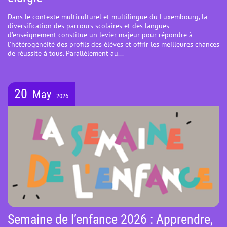
Dans le contexte multiculturel et multilingue du Luxembourg, la
diversification des parcours scolaires et des langues
d’enseignement constitue un levier majeur pour répondre à
l’hétérogénéité des profils des élèves et offrir les meilleures chances
de réussite à tous. Parallèlement au...
20
May
2026
Semaine de l’enfance 2026 : Apprendre,