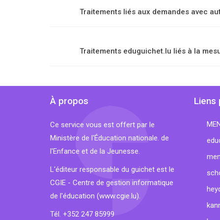
Traitements liés aux demandes avec aut
Traitements eduguichet.lu liés à la mes
À propos
Liens 
ME
Ce service vous est offert par le
Ministère de l'Éducation nationale. de
educ
l'Enfance et de la Jeunesse.
men
L'éditeur responsable du guichet est le
sch
CGIE - Centre de gestion informatique
hey
de l'éducation (
www.cgie.lu
).
kan
Tél. +352 247 85999