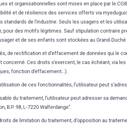
es et organisationnelles sont mises en place par le CGIE 
onibilité et de résilience des services offerts via myedugui
les standards de l’industrie. Seuls les usagers et les uti
, pour des motifs légitimes. Sauf stipulation contraire p
 l’usager et de ses enfants sont stockées au Grand-Duch
cès, de rectification et d'effacement de données qui le c
concerné. Ces droits s’exercent, le cas échéant, via les
ues, fonction d’effacement…).
ilisation de ces fonctionnalités, l’utilisateur peut s’adr
sable du traitement, l’utilisateur peut adresser sa demand
on, B.P. 98, L-7220 Walferdange".
oits de limitation du traitement, d'opposition au traitem