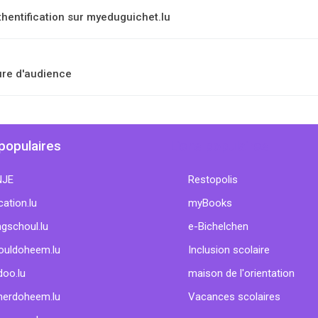
hentification sur myeduguichet.lu
ure d'audience
populaires
Liens populaires
NJE
Restopolis
ation.lu
myBooks
gschoul.lu
e-Bichelchen
ouldoheem.lu
Inclusion scolaire
doo.lu
maison de l'orientation
nerdoheem.lu
Vacances scolaires