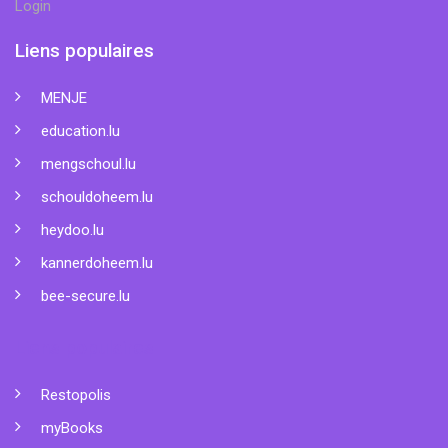
Login
Liens populaires
MENJE
education.lu
mengschoul.lu
schouldoheem.lu
heydoo.lu
kannerdoheem.lu
bee-secure.lu
Liens populaires
Restopolis
myBooks