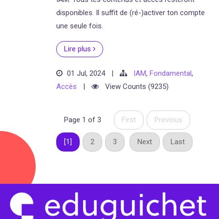
disponibles. Il suffit de (ré-)activer ton compte
une seule fois.
Lire plus
01 Jul, 2024
|
IAM
,
Fondamental
,
Accès
|
View Counts (9235)
Page 1 of 3
First
Previous
[1]
2
3
Next
Last