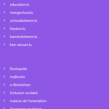
education.lu
mengschoul.lu
schouldoheem.lu
heydoo.lu
kannerdoheem.lu
bee-secure.lu
Liens populaires
Restopolis
myBooks
e-Bichelchen
Inclusion scolaire
maison de l'orientation