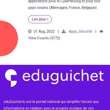
applications pour le Luxembourg et pour nos
pays voisins (Allemagne, France, Belgique).
Lire plus
31 Aug, 2022
|
Apps
,
Sécurité
|
View Counts (5172)
eduGuichet.lu est le portail national qui simplifie l'accès aux
informations en relation avec le progrès scolaire de vos