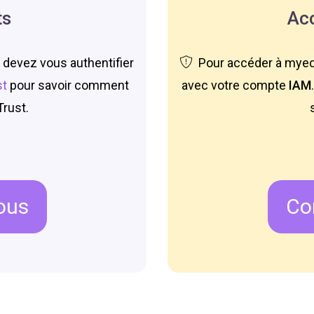
ts
Ac
 devez vous authentifier
Pour accéder à myedu
st
pour savoir comment
avec votre compte
IAM
Trust.
ous
Co