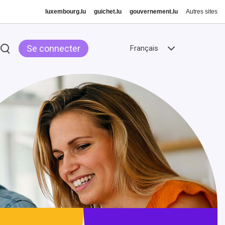
luxembourg.lu
guichet.lu
gouvernement.lu
Autres sites
Se connecter
Français