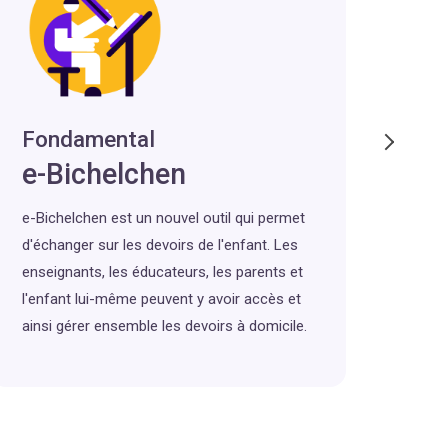
Fondamental
Se
e-Bichelchen
Li
e-Bichelchen est un nouvel outil qui permet
Grâce
d'échanger sur les devoirs de l'enfant. Les
au li
enseignants, les éducateurs, les parents et
Le li
l'enfant lui-même peuvent y avoir accès et
enti
ainsi gérer ensemble les devoirs à domicile.
tradi
dispo