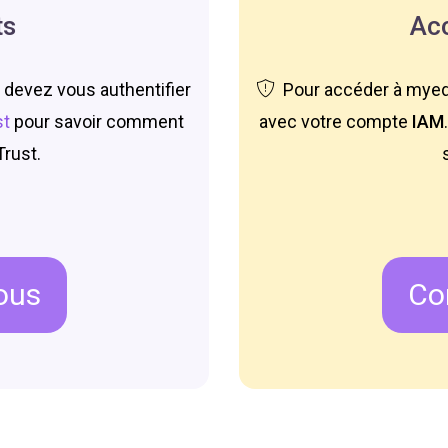
ts
Ac
 devez vous authentifier
Pour accéder à myedu
st
pour savoir comment
avec votre compte
IAM
Trust.
ous
Co