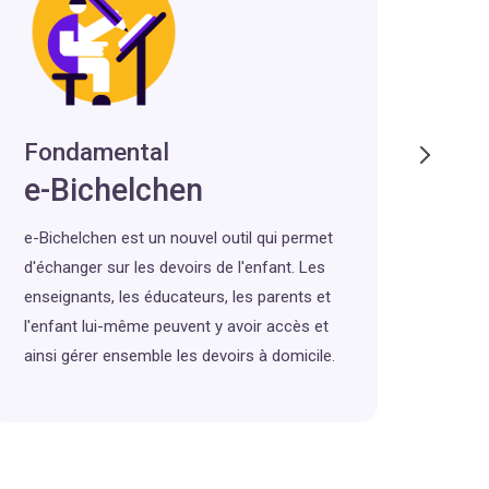
Fondamental
Se
e-Bichelchen
Li
e-Bichelchen est un nouvel outil qui permet
Grâce
d'échanger sur les devoirs de l'enfant. Les
au li
enseignants, les éducateurs, les parents et
Le li
l'enfant lui-même peuvent y avoir accès et
enti
ainsi gérer ensemble les devoirs à domicile.
tradi
dispo