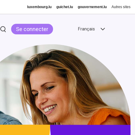
luxembourg.lu
guichet.lu
gouvernement.lu
Autres sites
Se connecter
Français