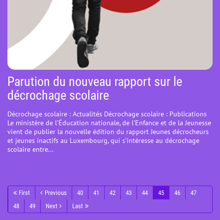
Parution du nouveau rapport sur le
décrochage scolaire
Décrochage scolaire : Actualités Décrochage scolaire : Publications
Le ministère de l’Éducation nationale, de l’Enfance et de la Jeunesse
vient de publier la nouvelle édition du rapport Jeunes décrocheurs
et jeunes inactifs au Luxembourg, qui s’intéresse au décrochage
scolaire entre...
First
Previous
40
41
42
43
44
45
46
47
48
49
Next
Last