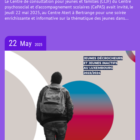
Le Centre de consultation pour jeunes et familles (CCJF) du Centre
psychosocial et d’accompagnement scolaires (CePAS) avait invité, le
jeudi 22 mai 2025, au Centre Atert à Bertrange pour une soirée
enrichissante et informative sur la thématique des jeunes dans...
22
May
2025