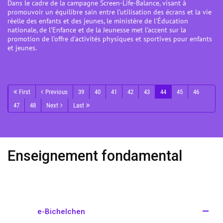
Dans le cadre de la campagne Screen-Life-Balance, visant à
promouvoir un équilibre sain entre l’utilisation des écrans et la vie
réelle des enfants et des jeunes, le ministère de l'Éducation
nationale, de l’Enfance et de la Jeunesse met l’accent sur la
promotion de l’offre d’activités physiques et sportives pour enfants
et jeunes.
First
Previous
39
40
41
42
43
44
45
46
47
48
Next
Last
Enseignement fondamental
e-Bichelchen