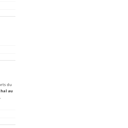
orts du
thal au
.