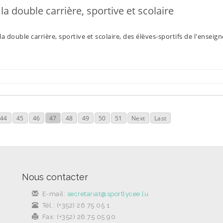
a double carrière, sportive et scolaire
 double carrière, sportive et scolaire, des élèves-sportifs de l'ensei
44
45
46
47
48
49
50
51
Next
Last
Nous contacter
E-mail:
secretariat@sportlycee.lu
Tél.: (+352) 26 75 05 1
Fax: (+352) 26 75 05 90