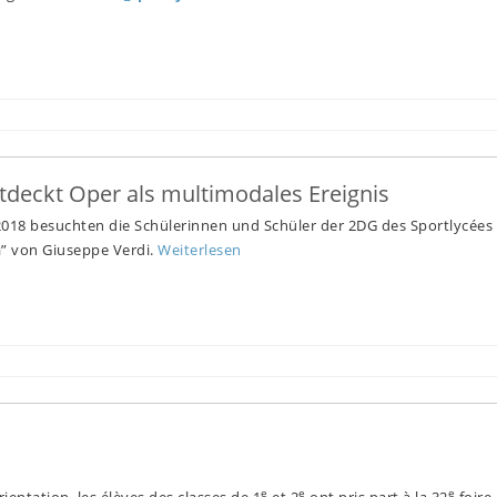
ntdeckt Oper als multimodales Ereignis
2018 besuchten die Schülerinnen und Schüler der 2DG des Sportlycées 
ta” von Giuseppe Verdi.
Weiterlesen
e
e
e
ientation, les élèves des classes de 1
et 2
ont pris part à la 32
foire