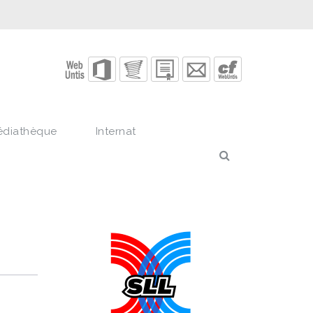
édiathèque
Internat