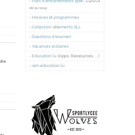
-
Plan d'entraînements spéc.
(updated
08/10/2025)
-
Horaires et programmes
-
Collection vêtements SLL
-
Questions d'examen
-
Vacances scolaires
-
Education.lu
(Apps, Ressources, ...)
die
-
iam.education.lu
.
 de