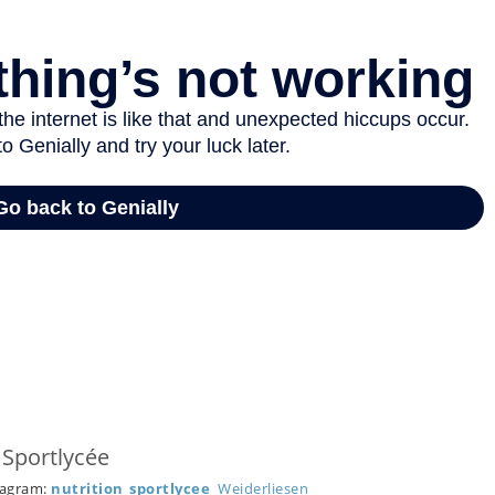
 Sportlycée
tagram:
nutrition_sportlycee
Weiderliesen