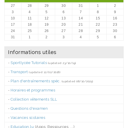
27
28
29
30
31
1
2
3
4
5
6
7
8
9
10
11
12
13
14
15
16
17
18
19
20
21
22
23
24
25
26
27
28
29
30
31
1
2
3
4
5
6
Informations utiles
-
Sportlycée Tutorials
(updated 23/10/19)
-
Transport
(updated 12/02/2026)
-
Plan d'entraînements spéc.
(updated 08/10/2025)
-
Horaires et programmes
-
Collection vêtements SLL
-
Questions d'examen
-
Vacances scolaires
-
Education.lu
(Apps, Ressources, ...)