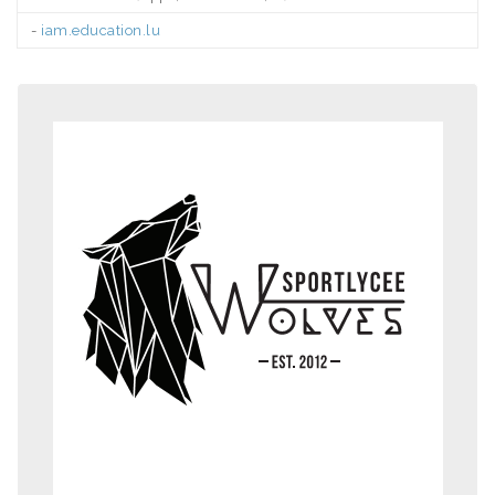
-
iam.education.lu
.