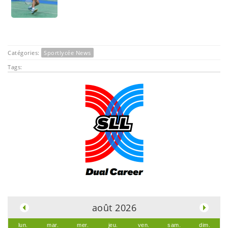
Catégories:
Sportlycée News
Tags:
.
août 2026
lun.
mar.
mer.
jeu.
ven.
sam.
dim.