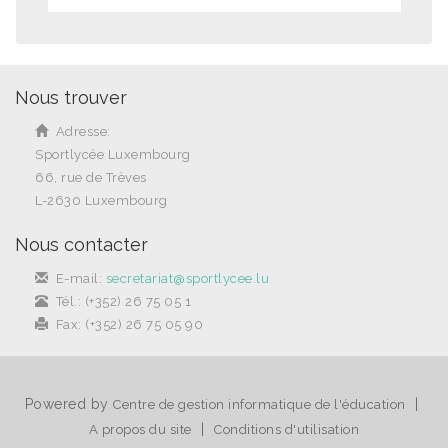
Nous trouver
Adresse:
Sportlycée Luxembourg
66, rue de Trèves
L-2630 Luxembourg
Nous contacter
E-mail:
secretariat@sportlycee.lu
Tél.: (+352) 26 75 05 1
Fax: (+352) 26 75 05 90
Powered by
|
Centre de gestion informatique de l'éducation
|
A propos du site
Conditions d'utilisation