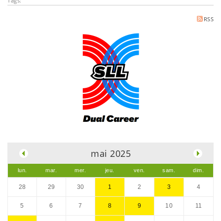
Tags:
RSS
.
mai 2025
lun.
mar.
mer.
jeu.
ven.
sam.
dim.
28
29
30
1
2
3
4
5
6
7
8
9
10
11