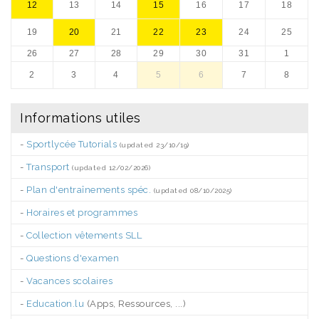
12
13
14
15
16
17
18
19
20
21
22
23
24
25
26
27
28
29
30
31
1
2
3
4
5
6
7
8
Informations utiles
-
Sportlycée Tutorials
(updated 23/10/19)
-
Transport
(updated 12/02/2026)
-
Plan d'entraînements spéc.
(updated 08/10/2025)
-
Horaires et programmes
-
Collection vêtements SLL
-
Questions d'examen
-
Vacances scolaires
-
Education.lu
(Apps, Ressources, ...)