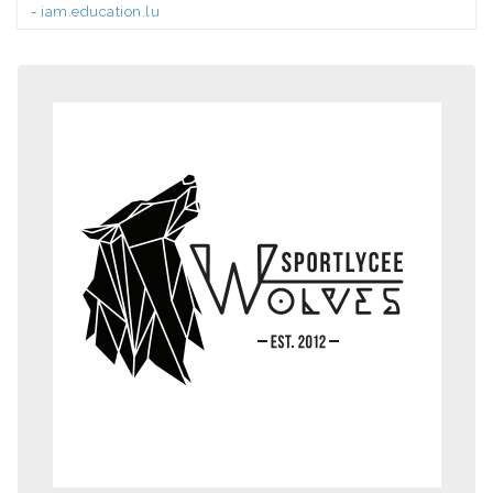
-
iam.education.lu
.