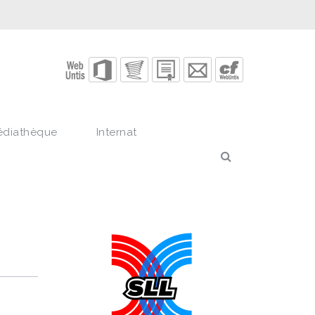
édiathèque
Internat