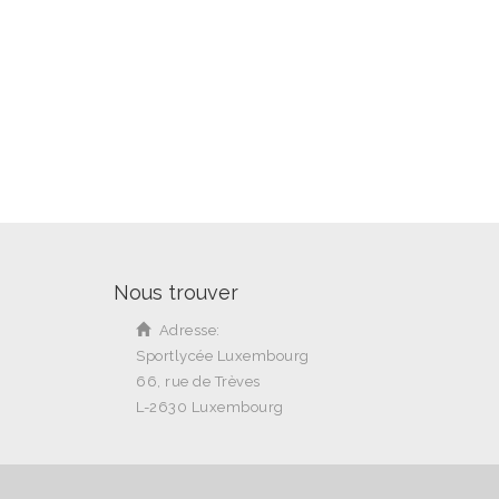
Nous trouver
Adresse:
Sportlycée Luxembourg
66, rue de Trèves
L-2630 Luxembourg