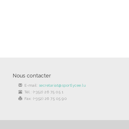
Nous contacter
E-mail:
secretariat@sportlycee.lu
Tél.: (+352) 26 75 05 1
Fax: (+352) 26 75 05 90