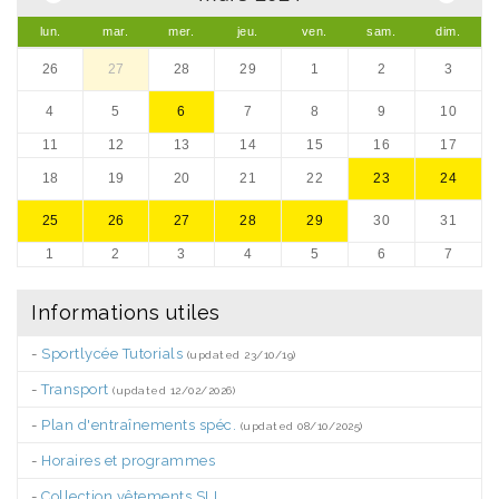
lun.
mar.
mer.
jeu.
ven.
sam.
dim.
26
27
28
29
1
2
3
4
5
6
7
8
9
10
11
12
13
14
15
16
17
18
19
20
21
22
23
24
25
26
27
28
29
30
31
1
2
3
4
5
6
7
Informations utiles
-
Sportlycée Tutorials
(updated 23/10/19)
-
Transport
(updated 12/02/2026)
-
Plan d'entraînements spéc.
(updated 08/10/2025)
-
Horaires et programmes
-
Collection vêtements SLL