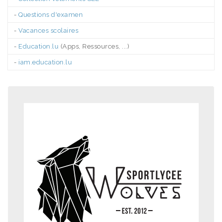
-
Questions d'examen
-
Vacances scolaires
-
Education.lu
(Apps, Ressources, ...)
-
iam.education.lu
.