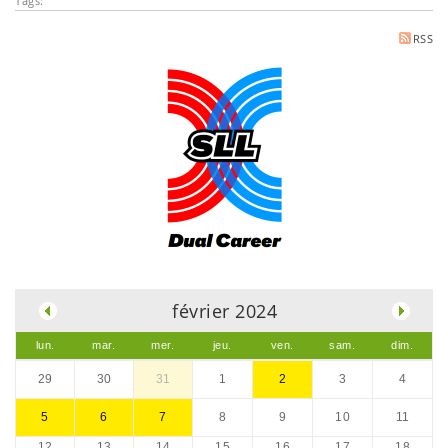
Tags:
RSS
.
février 2024
lun.
mar.
mer.
jeu.
ven.
sam.
dim.
29
30
31
1
2
3
4
5
6
7
8
9
10
11
12
13
14
15
16
17
18