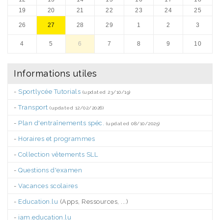
19
20
21
22
23
24
25
26
27
28
29
1
2
3
4
5
6
7
8
9
10
Informations utiles
-
Sportlycée Tutorials
(updated 23/10/19)
-
Transport
(updated 12/02/2026)
-
Plan d'entraînements spéc.
(updated 08/10/2025)
-
Horaires et programmes
-
Collection vêtements SLL
-
Questions d'examen
-
Vacances scolaires
-
Education.lu
(Apps, Ressources, ...)
-
iam.education.lu