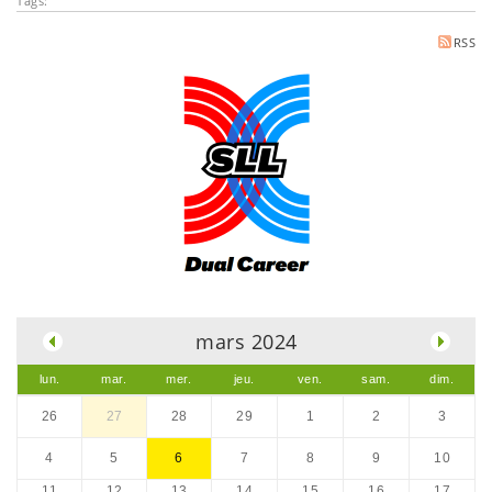
Tags:
RSS
.
mars 2024
lun.
mar.
mer.
jeu.
ven.
sam.
dim.
26
27
28
29
1
2
3
4
5
6
7
8
9
10
11
12
13
14
15
16
17