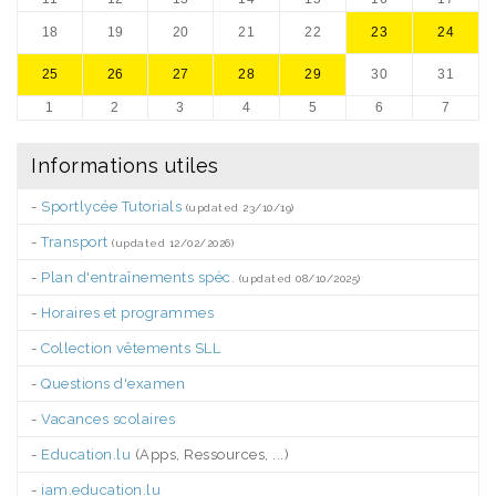
18
19
20
21
22
23
24
25
26
27
28
29
30
31
1
2
3
4
5
6
7
Informations utiles
-
Sportlycée Tutorials
(updated 23/10/19)
-
Transport
(updated 12/02/2026)
-
Plan d'entraînements spéc.
(updated 08/10/2025)
-
Horaires et programmes
-
Collection vêtements SLL
-
Questions d'examen
-
Vacances scolaires
-
Education.lu
(Apps, Ressources, ...)
-
iam.education.lu