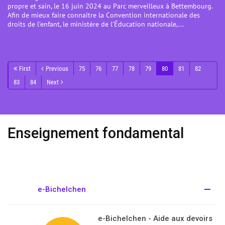
propre et sain, le 16 juin 2024 au Parc merveilleux à Bettembourg.
Afin de mieux faire connaître la Convention internationale des
droits de l’enfant, le ministère de l’Éducation nationale,...
First
Previous
75
76
77
78
79
80
81
82
83
84
Next
Enseignement fondamental
e-Bichelchen
e-Bichelchen - Aide aux devoirs