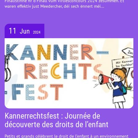
Finalistinne fir d’Finall vum Virliesconcours 2024 zesummen. Et
waren effektiv just Meedercher, déi sech ënnert méi...
11
Jun
2024
Kannerrechtsfest : Journée de
découverte des droits de l’enfant
Petits et grands célèbrent le droit de l’enfant à un environnement