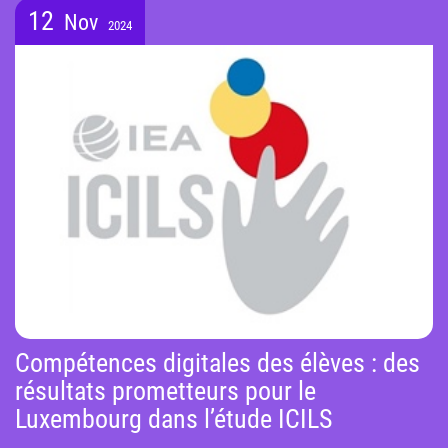
12
Nov
2024
Compétences digitales des élèves : des
résultats prometteurs pour le
Luxembourg dans l’étude ICILS