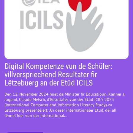
Digital Kompetenze vun de Schüler:
villverspriechend Resultater fir
Lëtzebuerg an der Etüd ICILS
Den 12. November 2024 huet de Minister fir Educatioun, Kanner a
Jugend, Claude Meisch, d’Resultater vun der Etüd ICILS 2023
(International Computer and Information Literacy Study) zu
Lëtzebuerg presentéiert. An dëser internationaler Etüd, déi all
fënnef Joer vun der International...