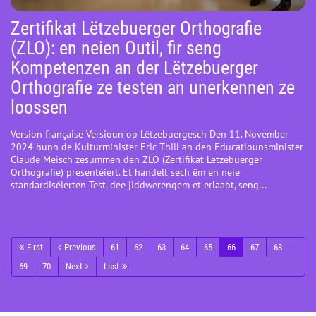
Zertifikat Lëtzebuerger Orthografie
(ZLO): en neien Outil, fir seng
Kompetenzen an der Lëtzebuerger
Orthografie ze testen an unerkennen ze
loossen
Version française Versioun op Lëtzebuergesch Den 11. November
2024 hunn de Kulturminister Eric Thill an den Educatiounsminister
Claude Meisch zesummen den ZLO (Zertifikat Lëtzebuerger
Orthografie) presentéiert. Et handelt sech ëm en neie
standardiséierten Test, dee jiddwerengem et erlaabt, seng...
First
Previous
61
62
63
64
65
66
67
68
69
70
Next
Last