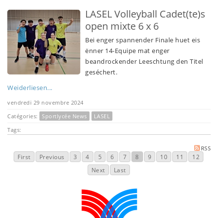
LASEL Volleyball Cadet(te)s
open mixte 6 x 6
Bei enger spannender Finale huet eis
ënner 14-Equipe mat enger
beandrockender Leeschtung den Titel
geséchert.
Weiderliesen...
vendredi 29 novembre 2024
Catégories:
Sportlycée News
LASEL
Tags:
RSS
First
Previous
3
4
5
6
7
8
9
10
11
12
Next
Last