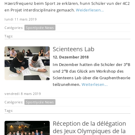
Häerzfrequenz beim Sport ze erklären, hunn Schüler vun der 4C2
en Projet interdisciplinaire gemaach.
Weiderliesen...
lundi 11 mars 2019
Catégories:
Sportlycée News
Tags:
Scienteens Lab
12. Dezember 2018
e
Im Dezember hatten die Schüler der 3
B
e
und 2
B das Glück am Workshop des
Scienteens Lab über die Graphentheorie
Weiterlesen...
teilzunehmen.
vendredi 8 mars 2019
Catégories:
Sportlycée News
Tags:
Réception de la délégation
des Jeux Olympiques de la