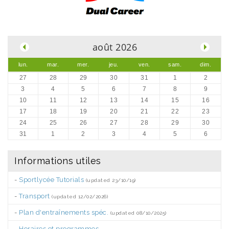
.
août 2026
lun.
mar.
mer.
jeu.
ven.
sam.
dim.
27
28
29
30
31
1
2
3
4
5
6
7
8
9
10
11
12
13
14
15
16
17
18
19
20
21
22
23
24
25
26
27
28
29
30
31
1
2
3
4
5
6
Informations utiles
-
Sportlycée Tutorials
(updated 23/10/19)
-
Transport
(updated 12/02/2026)
-
Plan d'entraînements spéc.
(updated 08/10/2025)
-
Horaires et programmes