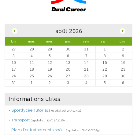
.
août 2026
lun.
mar.
mer.
jeu.
ven.
sam.
dim.
27
28
29
30
31
1
2
3
4
5
6
7
8
9
10
11
12
13
14
15
16
17
18
19
20
21
22
23
24
25
26
27
28
29
30
31
1
2
3
4
5
6
Informations utiles
-
Sportlycée Tutorials
(updated 23/10/19)
-
Transport
(updated 12/02/2026)
-
Plan d'entraînements spéc.
(updated 08/10/2025)