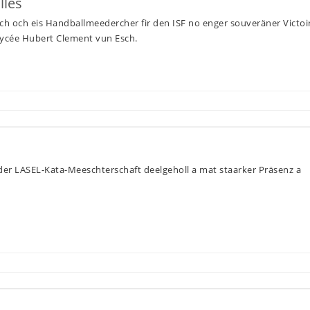
lles
sech och eis Handballmeedercher fir den ISF no enger souveräner Victoi
 Lycée Hubert Clement vun Esch.
er LASEL-Kata-Meeschterschaft deelgeholl a mat staarker Präsenz a