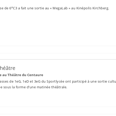
e
se de 6
C3 a fait une sortie au « MegaLab » au Kinépolis Kirchberg.
théâtre
ée au Théâtre du Centaure
sses de 1eG, 1eD et 3eG du Sportlycée ont participé à une sortie cultu
ée sous la forme d’une matinée théâtrale.