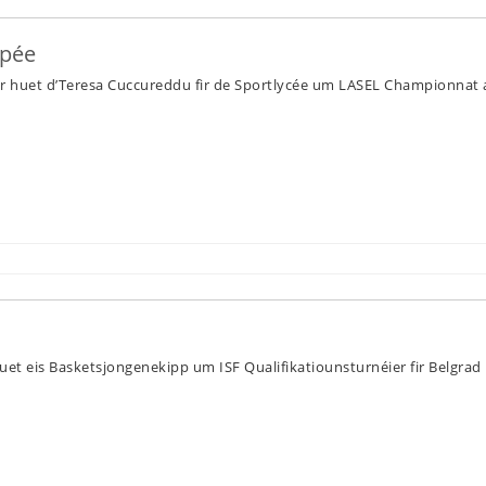
épée
 huet d’Teresa Cuccureddu fir de Sportlycée um LASEL Championnat
 eis Basketsjongenekipp um ISF Qualifikatiounsturnéier fir Belgrad