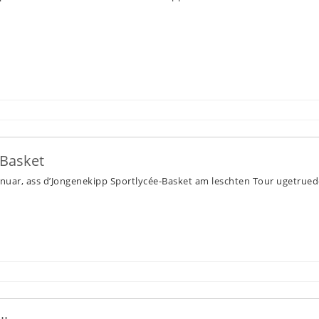
 Basket
nuar, ass d’Jongenekipp Sportlycée-Basket am leschten Tour ugetruede