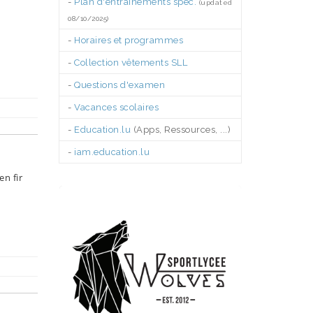
-
Plan d'entraînements spéc.
(updated
08/10/2025)
-
Horaires et programmes
-
Collection vêtements SLL
-
Questions d'examen
-
Vacances scolaires
-
Education.lu
(Apps, Ressources, ...)
-
iam.education.lu
.
n fir