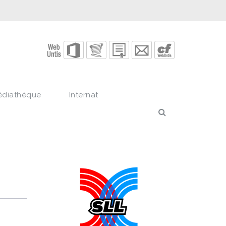
édiathèque
Internat