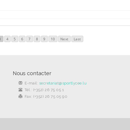
3
4
5
6
7
8
9
10
Next
Last
Nous contacter
E-mail:
secretariat@sportlycee.lu
Tél.: (+352) 26 75 05 1
Fax: (+352) 26 75 05 90