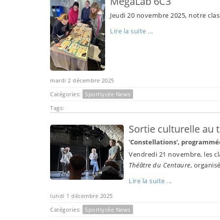
MegaLab 6C3
Jeudi 20 novembre 2025, notre clas
Lire la suite ...
mardi 2 décembre 2025
Catégories:
Sportlycée News
Tags:
Sortie culturelle au 
'Constellations', programm
Vendredi 21 novembre, les cla
Théâtre du Centaure
, organis
Lire la suite ...
lundi 1 décembre 2025
Catégories:
Sportlycée News