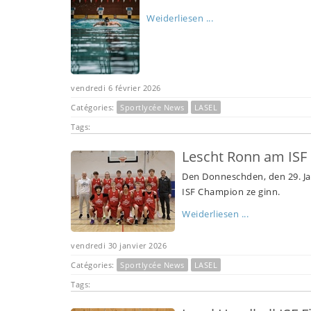
Weiderliesen ...
vendredi 6 février 2026
Catégories:
Sportlycée News
LASEL
Tags:
Lescht Ronn am ISF
Den Donneschden, den 29. Ja
ISF Champion ze ginn.
Weiderliesen ...
vendredi 30 janvier 2026
Catégories:
Sportlycée News
LASEL
Tags: