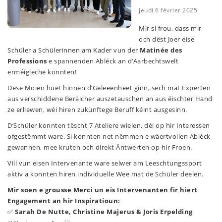
jeudi 6 février 2025
Mir si frou, dass mir
och dëst Joer eise
Schüler a Schülerinnen am Kader vun der
Matinée des
Professions
e spannenden Abléck an d’Aarbechtswelt
erméigleche konnten!
Dëse Moien huet hinnen d’Geleeënheet ginn, sech mat Experten
aus verschiddene Beräicher auszetauschen an aus éischter Hand
ze erliewen, wéi hiren zukünftege Beruff kéint ausgesinn.
D’Schüler konnten tëscht
7 Ateliere
wielen, déi op hir Interessen
ofgestëmmt ware. Si konnten net nëmmen e wäertvollen Abléck
gewannen, mee kruten och direkt Äntwerten op hir Froen.
Vill vun eisen Intervenante ware selwer am Leeschtungssport
aktiv a konnten hiren individuelle Wee mat de Schüler deelen.
Mir soen e grousse Merci un eis Intervenanten fir hiert
Engagement an hir Inspiratioun:
Sarah De Nutte, Christine Majerus & Joris Erpelding
✅