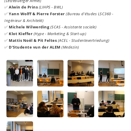
(Lëtzebuerger Arméi)
Alwin de Prins
(LIHPS - BWL)
✅
Yann Wolff & Pierre Forster
(Bureau d'études LSC360 -
✅
Ingénieur & Architekt)
Michele Wilwerding
(SCAS - Assistante sociale)
✅
Klot Kieffer
(Hype - Marketing & Start-up)
✅
Mattis Noël & Pit Feltes
(ACEL - Studentevertriedung)
✅
D’Studente vun der ALEM
(Medezin)
✅