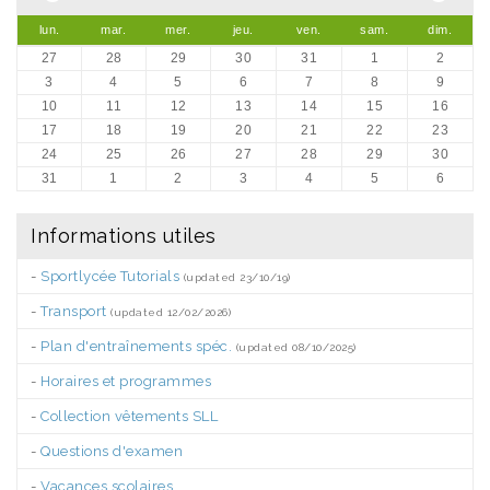
lun.
mar.
mer.
jeu.
ven.
sam.
dim.
27
28
29
30
31
1
2
3
4
5
6
7
8
9
10
11
12
13
14
15
16
17
18
19
20
21
22
23
24
25
26
27
28
29
30
31
1
2
3
4
5
6
Informations utiles
-
Sportlycée Tutorials
(updated 23/10/19)
-
Transport
(updated 12/02/2026)
-
Plan d'entraînements spéc.
(updated 08/10/2025)
-
Horaires et programmes
-
Collection vêtements SLL
-
Questions d'examen
-
Vacances scolaires