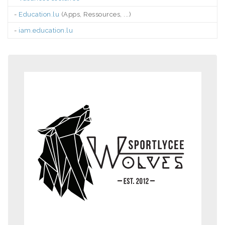
-
Education.lu
(Apps, Ressources, ...)
-
iam.education.lu
.