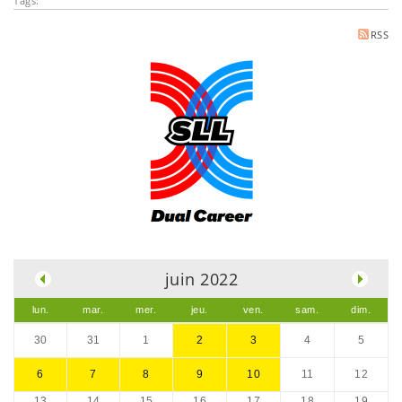
Tags:
RSS
.
juin 2022
lun.
mar.
mer.
jeu.
ven.
sam.
dim.
30
31
1
2
3
4
5
6
7
8
9
10
11
12
13
14
15
16
17
18
19