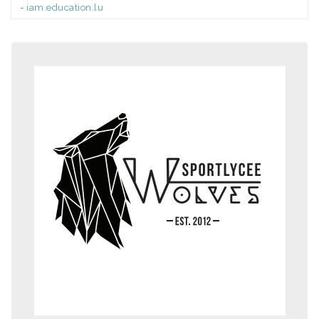
-
iam.education.lu
.