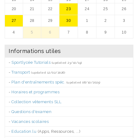
20
21
22
23
24
25
26
27
28
29
30
1
2
3
4
5
6
7
8
9
10
Informations utiles
-
Sportlycée Tutorials
(updated 23/10/19)
-
Transport
(updated 12/02/2026)
-
Plan d'entraînements spéc.
(updated 08/10/2025)
-
Horaires et programmes
-
Collection vêtements SLL
-
Questions d'examen
-
Vacances scolaires
-
Education.lu
(Apps, Ressources, ...)