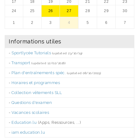
17
18
19
20
21
22
23
24
25
26
27
28
29
30
1
2
3
4
5
6
7
Informations utiles
-
Sportlycée Tutorials
(updated 23/10/19)
-
Transport
(updated 12/02/2026)
-
Plan d'entraînements spéc.
(updated 08/10/2025)
-
Horaires et programmes
-
Collection vêtements SLL
-
Questions d'examen
-
Vacances scolaires
-
Education.lu
(Apps, Ressources, ...)
-
iam.education.lu