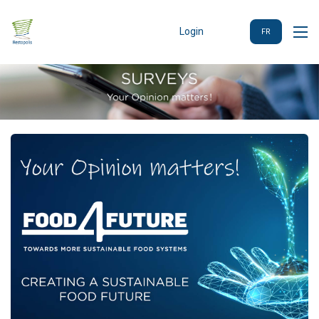
Login
FR